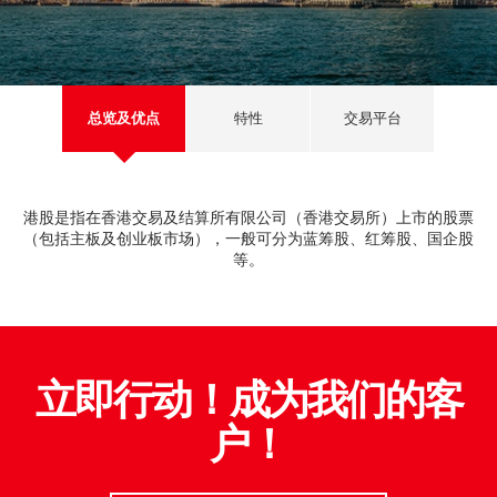
深港通
新股上市
新股快讯
股票处理
EN
繁
简
光证财富高
B股
财富管理
流动交易 (eMO!)
美股
总览及优点
特性
交易平台
报价服务
海外股票
帐户
港股是指在香港交易及结算所有限公司（香港交易所）上市的股票
人寿保险及投资相连寿险计划
（包括主板及创业板市场），一般可分为蓝筹股、红筹股、国企股
产品
等。
技术支援
强积金
下载
一般保险
光证财富高
立即行动！成为我们的客
互惠基金
户！
eMO! 免费流动交易程式
债券
「期货宝」免费试用