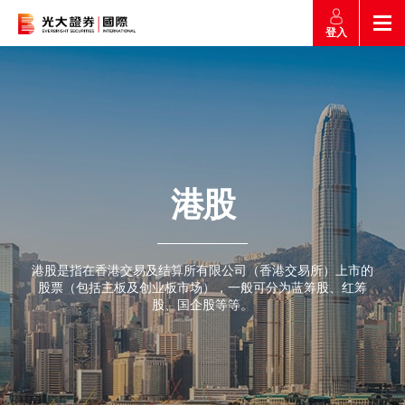
登入
返回
返回
返回
返回
产品
市场快讯
市场导航
帮助
市场快讯
简介
市场概要
研究报告总览
收费及其他费用
港股
市场导航
港股
股票搜寻
投资速递
激活您的网上帐户
产品
证券孖展买卖
港股是指在香港交易及结算所有限公司（香港交易所）上市的
股票（包括主板及创业板市场），一般可分为蓝筹股、红筹
常见问题
市场资讯
外汇攻略
股、国企股等等。
帮助
认购新股
交易
财经日志
媒体访问
沪港通
联络我们
款项处理