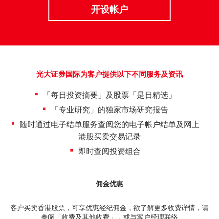
开设帐户
期货合约
「期货宝」
股票期权宝
股票期权
「港股易」(简体版)
认股证
光大证券国际为客户提供以下不同服务及资讯
美股易II
结构性产品
「每日投资摘要」及股票「是日精选」
MT4
「专业研究」的独家市场研究报告
交易所买卖基金
表格
随时通过电子结单服务查阅您的电子帐户结单及网上
港股买卖交易记录
可收回牛熊证
光证财富高 用户指南
即时查阅投资组合
外汇服务
交易示范
佣金优惠
外汇交易
短片教室
客户买卖香港股票，可享优惠经纪佣金，欲了解更多收费详情，请
港股网上交易平台
资富理财帐户
参阅
「收费及其他收费」
，或与客户经理联络