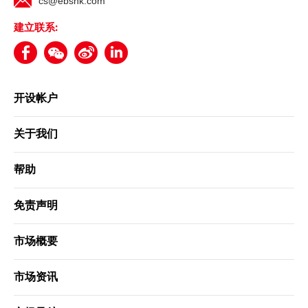
cs@ebshk.com
建立联系:
更新个人资料
客户同意书 - 香港投资者识别码制度及场外证券交易汇报制度
及首次公开招股结算平台
开设帐户
网络安全意识
关于我们
帮助
友情连结
免责声明
市场概要
市场资讯