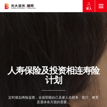
登入
市场快讯
返回
返回
返回
返回
产品
市场导航
市场快讯
市场导航
帮助
产品
简介
市场概要
研究报告总览
收费及其他费用
港股
帮助
股票搜寻
投资速递
激活您的网上帐户
人寿保险及投资相连寿险
证券孖展买卖
联络我们
常见问题
计划
市场资讯
外汇攻略
认购新股
交易
EN
繁
简
财经日志
媒体访问
沪港通
定时规划寿险蓝图，全面照顾自己及家人在财务、医疗、教育
款项处理
及退休各方面的需要。