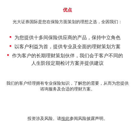
期货合约
「期货宝」
优点
股票期权宝
光大证券国际是您在保险方面策划的理想之选，全因我们：
股票期权
「港股易」(简体版)
为您提供十多间保险供应商的产品，保持中立角色
认股证
以客户利益为首，提供专业及全面的理财策划方案
美股易II
结构性产品
作为客户的长期理财策划伙伴，我们会于客户不同的
MT4
人生阶段定期检讨方案并提供建议
交易所买卖基金
表格
我们的客户经理拥有专业保险知识，了解您的需要，从而为您提供
可收回牛熊证
光证财富高 用户指南
谘询服务及合适的理财方案。
外汇服务
交易示范
外汇交易
投资涉及风险。请
按此
参阅风险披露声明。
短片教室
港股网上交易平台
资富理财帐户