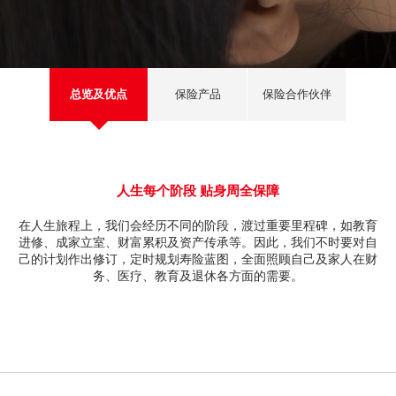
深港通
新股上市
新股快讯
股票处理
光证财富高
B股
财富管理
流动交易 (eMO!)
总览及优点
保险产品
保险合作伙伴
美股
报价服务
海外股票
帐户
人寿保险及投资相连寿险计划
产品
人生每个阶段 贴身周全保障
在人生旅程上，我们会经历不同的阶段，渡过重要里程碑，如教育
技术支援
强积金
进修、成家立室、财富累积及资产传承等。因此，我们不时要对自
己的计划作出修订，定时规划寿险蓝图，全面照顾自己及家人在财
下载
务、医疗、教育及退休各方面的需要。
一般保险
光证财富高
互惠基金
eMO! 免费流动交易程式
债券
「期货宝」免费试用