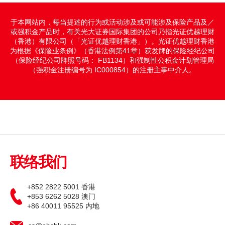
期货宝
于本网站内，每当提述的行为或活动涉及或可能涉及保险产品及／
或强积金产品时，有关光大证券国际集团的公司乃指光证优越理财
流动期货交易
（香港）有限公司（「光证优越理财香港」）。光证优越理财香港
为根据《保险业条例》（香港法例第41章）获发牌的保险经纪公司
股票期权宝
（保险经纪公司牌照号码： FB1134）和强制性公积金计划管理局
（强积金注册编号为 IC000854）的注册主事中介人。
流动股票期权交易
双重认证机制（2FA）
衍生产品知识
虚拟资产知识
联络我们
+852 2822 5001 香港
财务计算机
+853 6262 5028 澳门
+86 40011 95525 内地
证券按仓比率查询