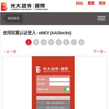
ENG
繁體
简体
返回前页
使用双重认证登入 - eMO! (AAStocks)
1
2
3
4
5
6
7
8
‹ 上一步
下一步 ›