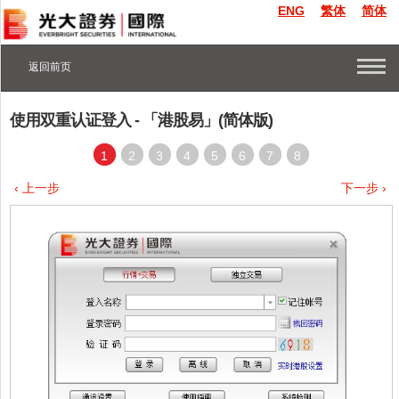
ENG
繁体
简体
返回前页
使用双重认证登入 - 「港股易」(简体版)
1
2
3
4
5
6
7
8
‹ 上一步
下一步 ›