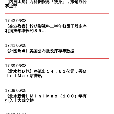
【内房困局】万科据报再「瘦身」，撤销办公
期货合约
事业部
「期货宝」
股票期权宝
股票期权
17:43 06/08
【企业盈喜】柠萌影视料上半年归属于股东净
「港股易」(简体版)
利润按年增长约８５…
认股证
美股易II
17:41 06/08
结构性产品
MT4
《外围焦点》美国公布批发库存等数据
交易所买卖基金
表格
17:39 06/08
【北水炒Ｄ乜】净流出１４．６１亿元，买Ｍ
可收回牛熊证
光证财富高 用户指南
ｉｎｉＭａｘ沽腾讯
外汇服务
交易示范
17:39 06/08
《北水新贵》ＭｉｎｉＭａｘ（１００）罕有
外汇交易
打入十大成交榜
短片教室
港股网上交易平台
资富理财帐户