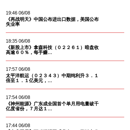
深港通
新股上市
新股快讯
股票处理
EN
繁
简
19:46 06/08
光证财富高
B股
《再战明天》中国公布进出口数据，美国公布
财富管理
失业率
流动交易 (eMO!)
美股
报价服务
18:35 06/08
海外股票
《新股上市》拿森科技（０２２６１）暗盘收
帐户
高逾６０％，每手赚…
人寿保险及投资相连寿险计划
产品
17:57 06/08
技术支援
太平洋航运（０２３４３）中期纯利升３．１
强积金
倍至１．１亿美元，…
下载
一般保险
17:54 06/08
光证财富高
《神州能源》广东成全国首个单月用电量破千
互惠基金
亿度省份，７月达１…
eMO! 免费流动交易程式
债券
17:44 06/08
「期货宝」免费试用