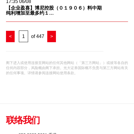
17:35 06/08
【企业盈喜】博尼控股（０１９０６）料中期
期货宝
纯利增加至最多约１…
流动期货交易
股票期权宝
<
1
of 447
>
流动股票期权交易
双重认证机制（2FA）
阁下进入或使用连接至网站的任何其他网站（「第三方网站」）或彼等各自的
任何内容部分，风险概由阁下承担。光大证券国际概不负责与第三方网站有关
的任何事项。详情请参阅
连接网站使用条款
。
衍生产品知识
虚拟资产知识
财务计算机
联络我们
证券按仓比率查询