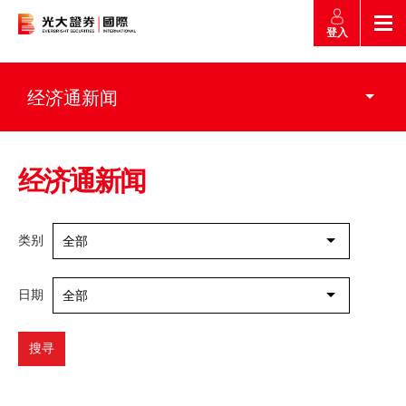
登入
返回
返回
返回
返回
经济通新闻
产品
市场快讯
市场导航
帮助
市场快讯
简介
经济通新闻
市场概要
研究报告总览
收费及其他费用
市场导航
港股
类别
全部
股票搜寻
投资速递
激活您的网上帐户
产品
证券孖展买卖
常见问题
日期
全部
市场资讯
外汇攻略
帮助
认购新股
交易
搜寻
财经日志
媒体访问
沪港通
联络我们
款项处理