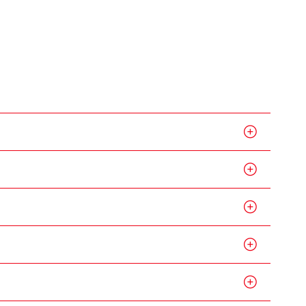
知识
机
比率查询
资料
书 - 香港投资者识别码制度
券交易汇报制度及首次公开
平台
意识