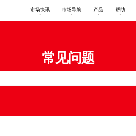
市场快讯
市场导航
产品
帮助
市场概要
研究报告总览
收费及其
买卖
认购新股
股票搜寻
投资速递
激活您的
美股
常见问题
市场资讯
外汇攻略
常见问题
一般保险
股票期权
财经日志
媒体访问
下载
卖基金
可收回牛熊证
新股上市
新股快讯
光证财富
帐户
财富管理
交易示范
衍生产品