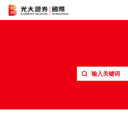
港股
证券孖展
深港通
B股
人寿保险及投资相连寿险计划
强积金
债券
期货合约
结构性产品
交易所买
外汇交易
资富理财