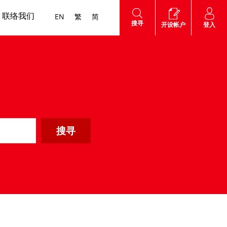
联络我们
EN
繁
简
搜寻
登入
开设帐户
他费用
沪港通
网上帐户
海外股票
互惠基金
认股证
外汇服务
高 用户指南
知识