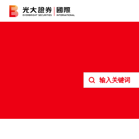
港股
证券孖展
深港通
B股
人寿保险及投资相连寿险计划
强积金
债券
期货合约
结构性产品
交易所买
外汇交易
资富理财