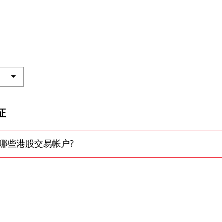
虚拟资产
财务计算
证券按仓
更新个人
客户同意
证
及场外证
招股结算
哪些港股交易帐户?
网络安全
友情连结