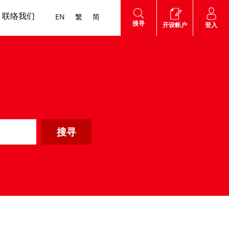
联络我们
EN
繁
简
搜寻
登入
开设帐户
他费用
沪港通
网上帐户
海外股票
互惠基金
认股证
外汇服务
高 用户指南
知识