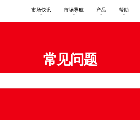
市场快讯
市场导航
产品
帮助
市场概要
研究报告总览
收费及其
买卖
认购新股
股票搜寻
投资速递
激活您的
美股
常见问题
市场资讯
外汇攻略
常见问题
一般保险
股票期权
财经日志
媒体访问
下载
卖基金
可收回牛熊证
新股上市
新股快讯
光证财富
帐户
财富管理
交易示范
衍生产品