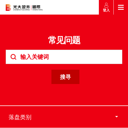
登入
返回
返回
返回
返回
产品
常见问题
市场快讯
市场导航
帮助
市场快讯
简介
市场概要
研究报告总览
收费及其他费用
市场导航
港股
股票搜寻
投资速递
激活您的网上帐户
产品
证券孖展买卖
常见问题
市场资讯
外汇攻略
帮助
认购新股
交易
财经日志
媒体访问
沪港通
联络我们
落盘类别
款项处理