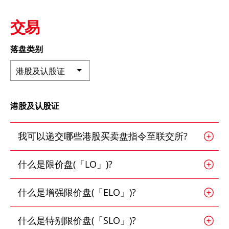
深港通
新股上市
新股快讯
股票处理
EN
繁
简
交易
光证财富高
B股
财富管理
流动交易 (eMO!)
落盘类别
美股
报价服务
港股及认股证
海外股票
帐户
港股及认股证
人寿保险及投资相连寿险计划
产品
技术支援
强积金
我可以递交哪些港股买卖盘指令至联交所?
下载
一般保险
什么是限价盘(「LO」)?
光证财富高
互惠基金
什么是增强限价盘(「ELO」)?
eMO! 免费流动交易程式
债券
什么是特别限价盘(「SLO」)?
「期货宝」免费试用