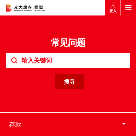
登入
返回
返回
返回
返回
产品
常见问题
市场快讯
市场导航
帮助
市场快讯
简介
市场概要
研究报告总览
收费及其他费用
市场导航
港股
股票搜寻
投资速递
激活您的网上帐户
产品
证券孖展买卖
常见问题
市场资讯
外汇攻略
帮助
认购新股
交易
财经日志
媒体访问
沪港通
联络我们
存款
款项处理