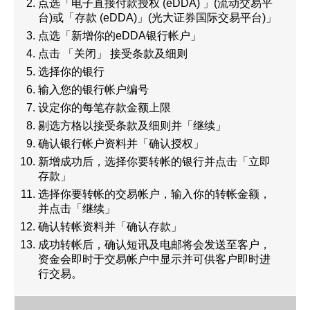
点选「电子直接付款授权 (eDDA) 」(流动交易平
台)或「存款 (eDDA)」(光大证券国际交易平台)」
期货宝
点选「新增你的eDDA银行帐户」
流动期货交易
点击 「关闭」 接受条款及细则
选择你的银行
股票期权宝
输入您的银行帐户编号
设定你的每笔存款金额上限
流动股票期权交易
剔选方格以接受条款及细则并「继续」
双重认证机制（2FA）
确认银行帐户资料并「确认授权」
新增成功后，选择你要转帐的银行并点击「立即
衍生产品知识
存款」
选择你要转帐的交易帐户，输入你的转帐金额，
并点击「继续」
虚拟资产知识
确认转帐资料并「确认存款」
成功转帐后，确认短讯及电邮将会发送至客户，
资金会即时于交易帐户中显示并可供客户即时进
财务计算机
行交易。
证券按仓比率查询