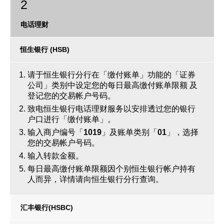
2
电话理财
更新个人资料
恒生银行 (HSB)
客户同意书 - 香港投资者识别码制度及场外证券交易汇报制度
及首次公开招股结算平台
请于恒生银行分行在「缴付账单」功能的「证券
公司」类别中设定您的每日最高缴付账单限额 及
登记您的交易帐户号码。
网络安全意识
致电恒生银行电话理财服务以安排透过您的银行
户口进行「缴付账单」。
友情连结
输入商户编号「
1019
」及账单类别「
01
」，选择
您的交易帐户号码。
输入转款金额。
每日最高缴付账单限额因个别恒生银行帐户持有
人而异，详情请向恒生银行分行查询。
汇丰银行(HSBC)