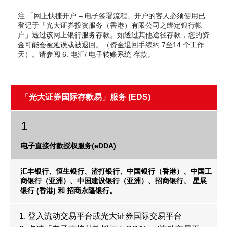
期货合约
「期货宝」
注:「网上快捷开户 – 电子签署流程」开户的客人必须使用已
登记于「光大证券投资服务（香港）有限公司之绑定银行帐
户」透过该网上银行服务存款。如透过其他途径存款，您的资
股票期权宝
股票期权
金可能会被延误或被退回。（资金退回手续约 7至14 个工作
天）。请参阅 6. 电汇/ 电子转账系统 存款。
「港股易」(简体版)
认股证
美股易II
结构性产品
「光大证券国际存款易」服务 (EDS)
MT4
交易所买卖基金
表格
1
可收回牛熊证
电子直接付款授权服务(eDDA)
光证财富高 用户指南
外汇服务
汇丰银行、恒生银行、渣打银行、中国银行（香港）、中国工
交易示范
商银行（亚洲）、中国建设银行（亚洲）、招商银行、 星展
银行 (香港) 和 招商永隆银行。
外汇交易
短片教室
登入流动交易平台或光大证券国际交易平台
港股网上交易平台
资富理财帐户