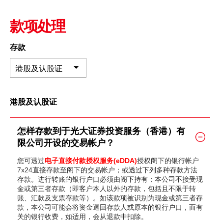
深港通
新股上市
新股快讯
股票处理
EN
繁
简
款项处理
光证财富高
B股
财富管理
流动交易 (eMO!)
存款
美股
报价服务
港股及认股证
海外股票
帐户
港股及认股证
人寿保险及投资相连寿险计划
产品
技术支援
强积金
怎样存款到于光大证券投资服务（香港）有
限公司开设的交易帐户？
下载
一般保险
您可透过
电子直接付款授权服务(eDDA)
授权阁下的银行帐户
7x24直接存款至阁下的交易帐户；或透过下列多种存款方法
光证财富高
存款。进行转账的银行户口必须由阁下持有；本公司不接受现
互惠基金
金或第三者存款（即客户本人以外的存款，包括且不限于转
eMO! 免费流动交易程式
账、汇款及支票存款等）。如该款项被识别为现金或第三者存
债券
款，本公司可能会将资金退回存款人或原本的银行户口，而有
「期货宝」免费试用
关的银行收费，如适用，会从退款中扣除。