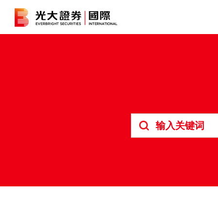
港股
证券孖展
深港通
B股
人寿保险及投资相连寿险计划
强积金
债券
期货合约
结构性产品
交易所买
外汇交易
资富理财