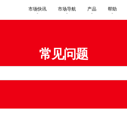
市场快讯
市场导航
产品
帮助
市场概要
研究报告总览
收费及其
买卖
认购新股
股票搜寻
投资速递
激活您的
美股
常见问题
市场资讯
外汇攻略
常见问题
一般保险
股票期权
财经日志
媒体访问
下载
卖基金
可收回牛熊证
新股上市
新股快讯
光证财富
帐户
财富管理
交易示范
衍生产品