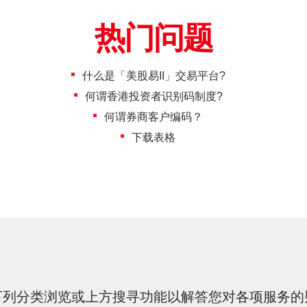
虚拟资产
热门问题
财务计算
什么是「美股易II」交易平台?
证券按仓
何谓香港投资者识别码制度?
更新个人
何谓券商客户编码？
下载表格
客户同意
及场外证
招股结算
网络安全
友情连结
下列分类浏览或上方搜寻功能以解答您对各项服务的