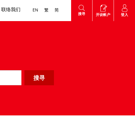
联络我们
EN
繁
简
搜寻
登入
开设帐户
他费用
沪港通
网上帐户
海外股票
互惠基金
认股证
外汇服务
高 用户指南
知识