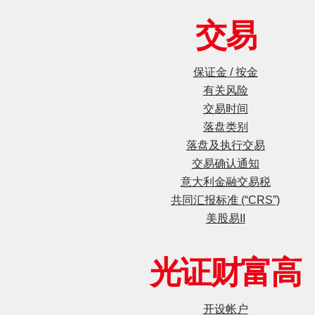
交易
保证金 / 按金
有关风险
交易时间
落盘类别
落盘及执行交易
交易确认通知
意大利金融交易税
共同汇报标准 (“CRS”)
美股易II
光证财富高
开设帐户